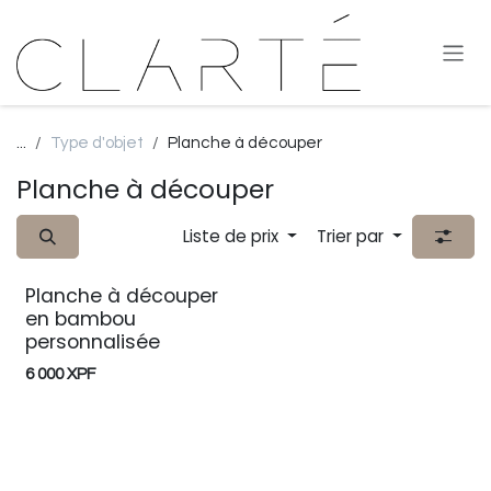
Se rendre au contenu
...
Type d'objet
Planche à découper
Planche à découper
Liste de prix
Trier par
Planche à découper
en bambou
personnalisée
6 000
XPF