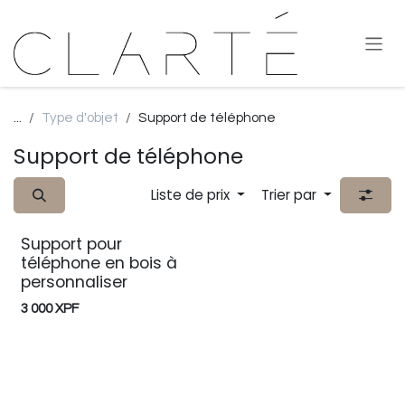
Se rendre au contenu
...
Type d'objet
Support de téléphone
Support de téléphone
Liste de prix
Trier par
Support pour
Nouveau !
téléphone en bois à
personnaliser
3 000
XPF