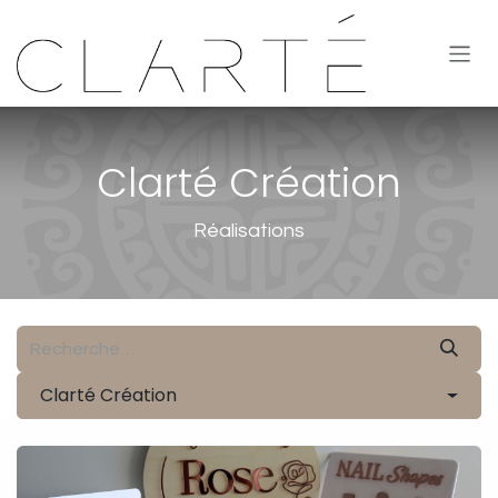
Se rendre au contenu
Clarté Création
Réalisations
Clarté Création