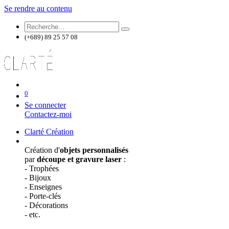
Se rendre au contenu
(+689) 89 25 57 08
0
Se connecter
Contactez-moi
Clarté Création
Création d'
objets personnalisés
par
découpe et gravure laser
:
- Trophées
- Bijoux
- Enseignes
- Porte-clés
- Décorations
- etc.