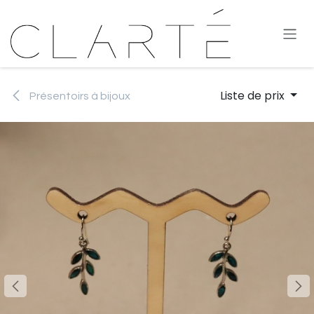
Se rendre au contenu
Liste de prix
Présentoirs à bijoux