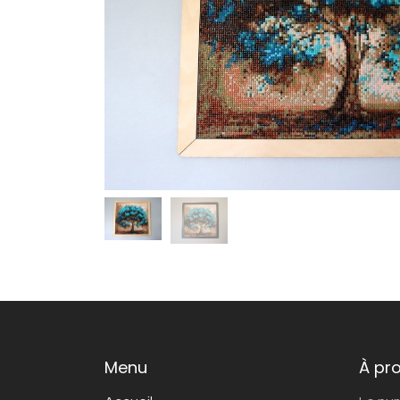
Menu
À pr