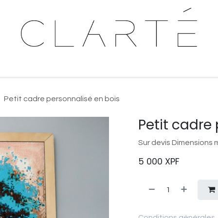
rté Création
Clarté Formation
Clarté Communicatio
Petit cadre personnalisé en bois
Petit cadre
Sur devis Dimensions m
5 000
XPF
Conditions générales