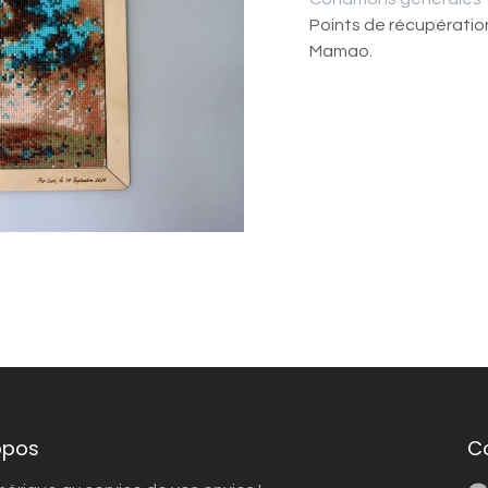
Points de récupératio
Mamao.
opos
C