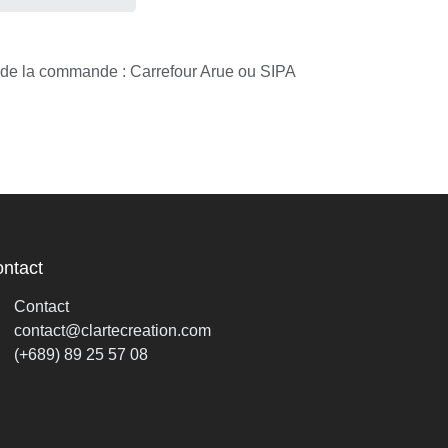
n de la commande : Carrefour Arue ou SIPA
ontact
Contact