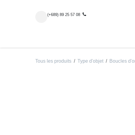
Se rendre au contenu
(+689) 89 25 57 08
Cla
Tous les produits
Type d'objet
Boucles d