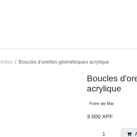
rté Création
Clarté Formation
Clarté Communicatio
'oreilles
Boucles d'oreilles géométriques acrylique
Boucles d'o
acrylique
Foire de Mai
3 000
XPF