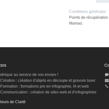
Conditions générales
Points de récupératio
Mamao.
opos
C
érique au service de vos envies !